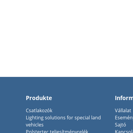
Produkte
Infor
Csatlakozók
Vállalat
Lighting solutions for special land
Esemén
vehicles
Sajtó
Polstertec teljesítményrelék
Kapcsol