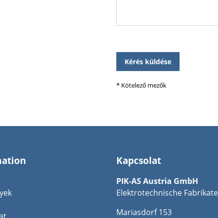
Please
leave
this
field
* Kötelező mezők
empty.
mation
Kapcsolat
PIK-AS Austria GmbH
yek
Elektrotechnische Fabrikate
Mariasdorf 153
at