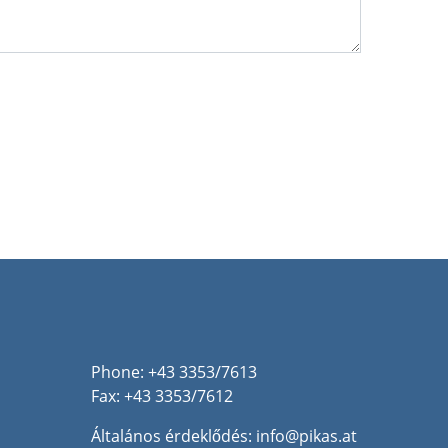
Phone: +43 3353/7613
Fax: +43 3353/7612
Általános érdeklődés:
info@pikas.at