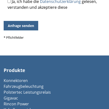
Ja, ich habe die
Datenschutzerklärung
gelesen,
lasse
verstanden und akzeptiere diese
dieses
Feld
leer.
* Pflichtfelder
Produkte
Konnektoren
Fahrzeugbeleuchtung
Polstertec Leistungsrelais
Gigavac
Rincon Power