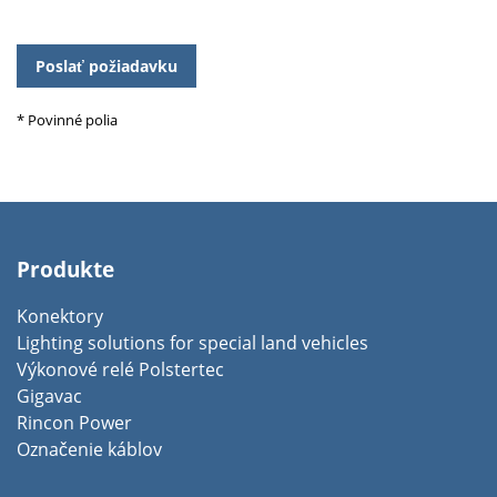
Please
leave
this
field
* Povinné polia
empty.
Produkte
Konektory
Lighting solutions for special land vehicles
Výkonové relé Polstertec
Gigavac
Rincon Power
Označenie káblov