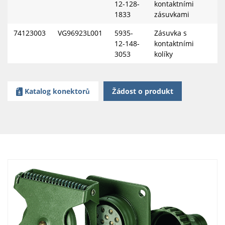
12-128-
kontaktními
1833
zásuvkami
74123003
VG96923L001
5935-
Zásuvka s
12-148-
kontaktními
3053
kolíky
Katalog konektorů
Žádost o produkt