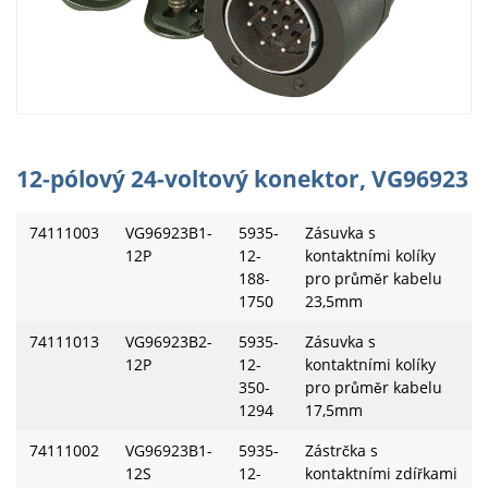
12-pólový 24-voltový konektor, VG96923
74111003
VG96923B1-
5935-
Zásuvka s
12P
12-
kontaktními kolíky
188-
pro průměr kabelu
1750
23,5mm
74111013
VG96923B2-
5935-
Zásuvka s
12P
12-
kontaktními kolíky
350-
pro průměr kabelu
1294
17,5mm
74111002
VG96923B1-
5935-
Zástrčka s
12S
12-
kontaktními zdířkami