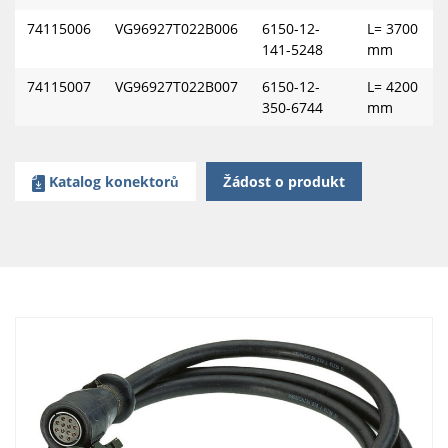
74115006
VG96927T022B006
6150-12-
L= 3700
141-5248
mm
74115007
VG96927T022B007
6150-12-
L= 4200
350-6744
mm
Katalog konektorů
Žádost o produkt