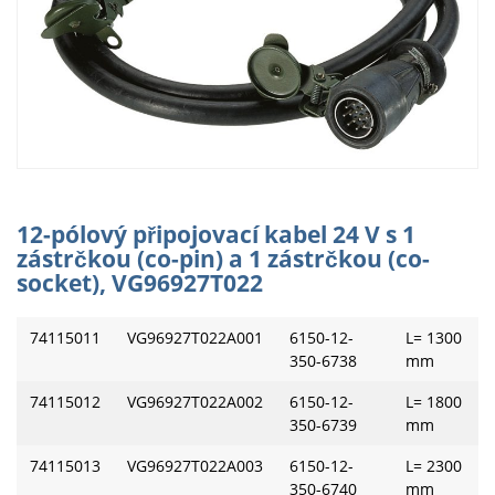
12-pólový připojovací kabel 24 V s 1
zástrčkou (co-pin) a 1 zástrčkou (co-
socket), VG96927T022
74115011
VG96927T022A001
6150-12-
L= 1300
350-6738
mm
74115012
VG96927T022A002
6150-12-
L= 1800
350-6739
mm
74115013
VG96927T022A003
6150-12-
L= 2300
350-6740
mm