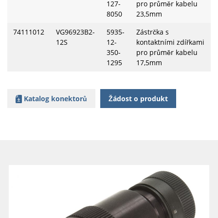
127-
pro průměr kabelu
8050
23,5mm
74111012
VG96923B2-
5935-
Zástrčka s
12S
12-
kontaktními zdířkami
350-
pro průměr kabelu
1295
17,5mm
Katalog konektorů
Žádost o produkt