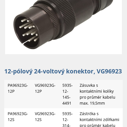
12-pólový 24-voltový konektor, VG96923
PA96923G-
VG96923G-
5935-
Zásuvka s
12P
12P
12-
kontaktními kolíky
145-
pro průměr kabelu
4491
max. 19,5mm
PA96923G-
VG96923G-
5935-
Zástrčka s
12S
12S
12-
kontaktními zdířkami
314-
pro průměr kabelu