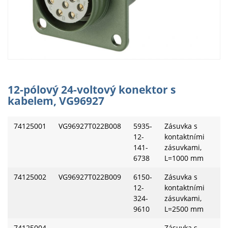
12-pólový 24-voltový konektor s
kabelem, VG96927
74125001
VG96927T022B008
5935-
Zásuvka s
12-
kontaktními
141-
zásuvkami,
6738
L=1000 mm
74125002
VG96927T022B009
6150-
Zásuvka s
12-
kontaktními
324-
zásuvkami,
9610
L=2500 mm
74125004
Zásuvka s