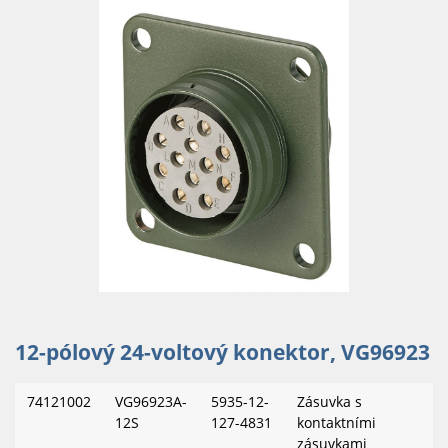
12-pólový 24-voltový konektor, VG96923
74121002
VG96923A-
5935-12-
Zásuvka s
12S
127-4831
kontaktními
zásuvkami