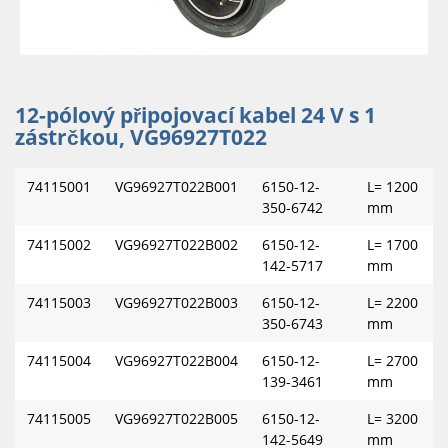
12-pólový připojovací kabel 24 V s 1
zástrčkou, VG96927T022
74115001
VG96927T022B001
6150-12-
L= 1200
350-6742
mm
74115002
VG96927T022B002
6150-12-
L= 1700
142-5717
mm
74115003
VG96927T022B003
6150-12-
L= 2200
350-6743
mm
74115004
VG96927T022B004
6150-12-
L= 2700
139-3461
mm
74115005
VG96927T022B005
6150-12-
L= 3200
142-5649
mm