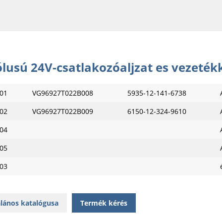
ólusú 24V-csatlakozóaljzat es vezeték
01
VG96927T022B008
5935-12-141-6738
02
VG96927T022B009
6150-12-324-9610
04
05
03
lános katalógusa
Termék kérés