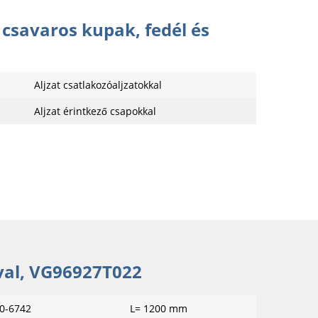
, csavaros kupak, fedél és
Aljzat csatlakozóaljzatokkal
Aljzat érintkező csapokkal
óval, VG96927T022
0-6742
L= 1200 mm