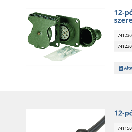
12-pó
szer
741230
741230
Álta
12-p
741150