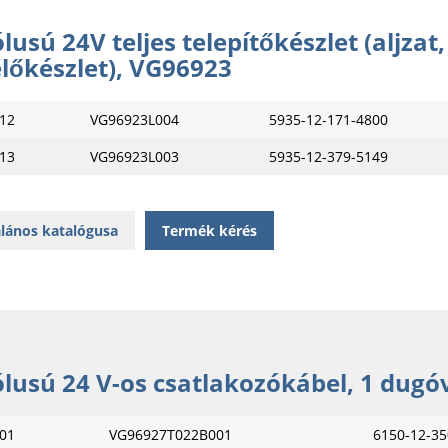
lusú 24V teljes telepítőkészlet (aljzat
előkészlet), VG96923
12
VG96923L004
5935-12-171-4800
13
VG96923L003
5935-12-379-5149
lános katalógusa
Termék kérés
ólusú 24 V-os csatlakozókábel, 1 dug
01
VG96927T022B001
6150-12-35