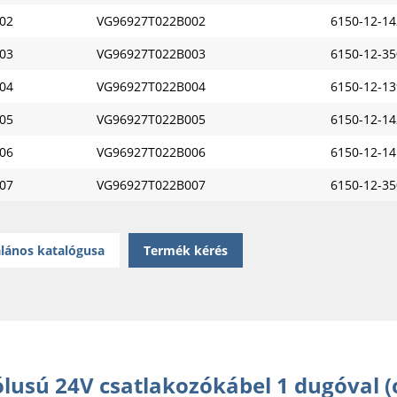
02
VG96927T022B002
6150-12-14
03
VG96927T022B003
6150-12-35
04
VG96927T022B004
6150-12-13
05
VG96927T022B005
6150-12-14
06
VG96927T022B006
6150-12-14
07
VG96927T022B007
6150-12-35
lános katalógusa
Termék kérés
lusú 24V csatlakozókábel 1 dugóval (c