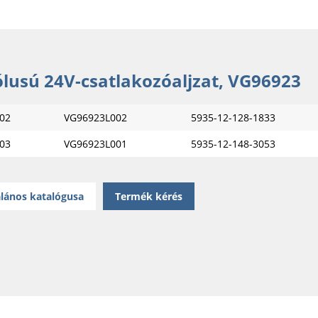
ólusú 24V-csatlakozóaljzat, VG96923
02
VG96923L002
5935-12-128-1833
03
VG96923L001
5935-12-148-3053
lános katalógusa
Termék kérés