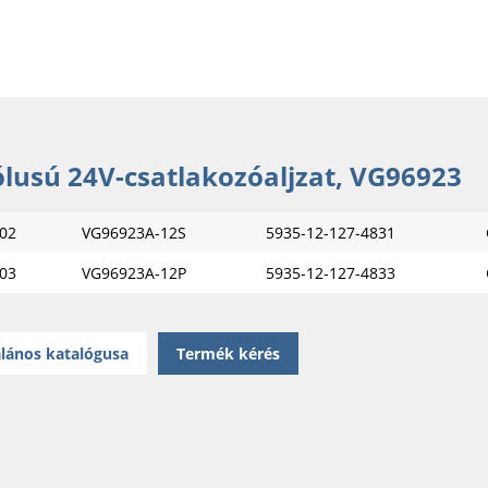
ólusú 24V-csatlakozóaljzat, VG96923
02
VG96923A-12S
5935-12-127-4831
03
VG96923A-12P
5935-12-127-4833
lános katalógusa
Termék kérés