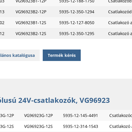
03
VG96923B1-12P
5935-12-188-1750
Csatlakozód
13
VG96923B2-12P
5935-12-350-1294
Csatlakozód
02
VG96923B1-12S
5935-12-127-8050
Csatlakozó 
12
VG96923B2-12S
5935-12-350-1295
Csatlakozó 
lános katalógusa
Termék kérés
ólusú 24V-csatlakozók, VG96923
3G-12P
VG96923G-12P
5935-12-145-4491
Csatlakozó
3G-12S
VG96923G-12S
5935-12-314-1543
Csatlakozó 