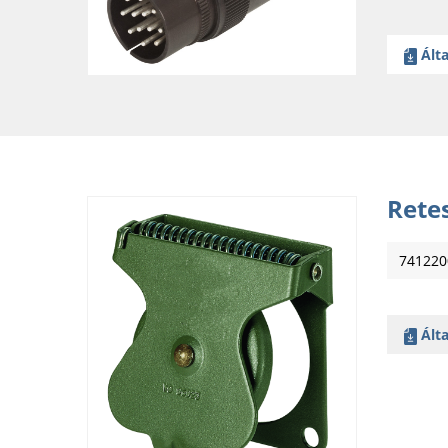
Álta
Rete
741220
Álta