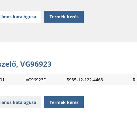
lános katalógusa
Termék kérés
szelő, VG96923
01
VG96923F
5935-12-122-4463
Re
lános katalógusa
Termék kérés