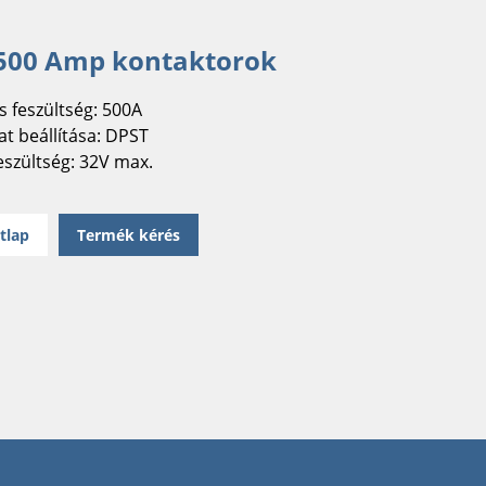
 500 Amp kontaktorok
s feszültség: 500A
t beállítása: DPST
eszültség: 32V max.
tlap
Termék kérés