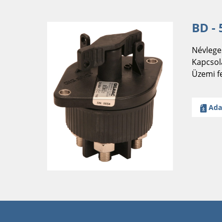
BD -
Névlege
Kapcsola
Üzemi f
Ada