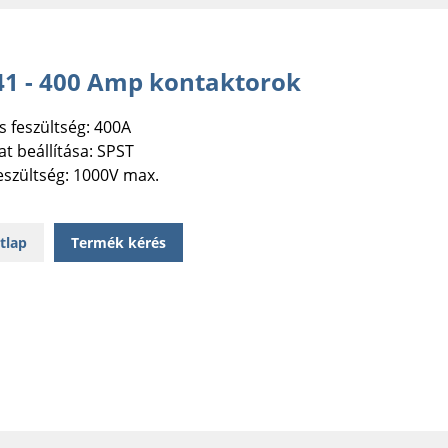
1 - 400 Amp kontaktorok
s feszültség: 400A
t beállítása: SPST
eszültség: 1000V max.
tlap
Termék kérés