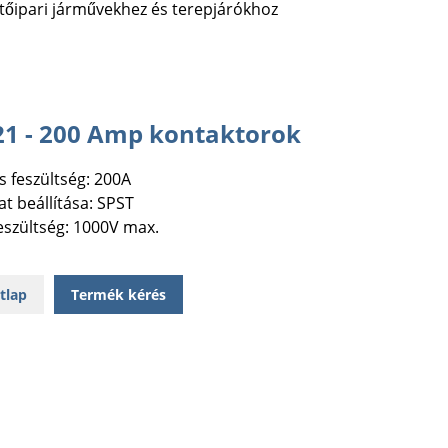
ítőipari járművekhez és terepjárókhoz
1 - 200 Amp kontaktorok
s feszültség: 200A
t beállítása: SPST
eszültség: 1000V max.
tlap
Termék kérés