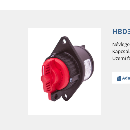
HBD3
Névlege
Kapcsola
Üzemi f
Ada