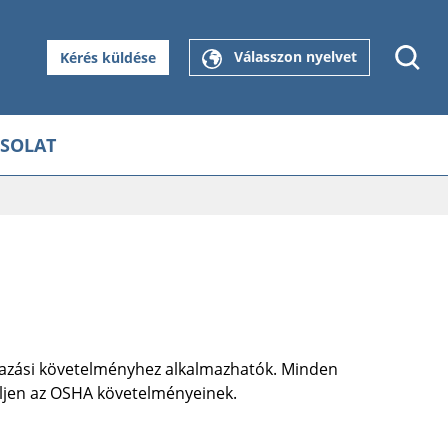
Válasszon nyelvet
Kérés küldése
SOLAT
mazási követelményhez alkalmazhatók. Minden
leljen az OSHA követelményeinek.