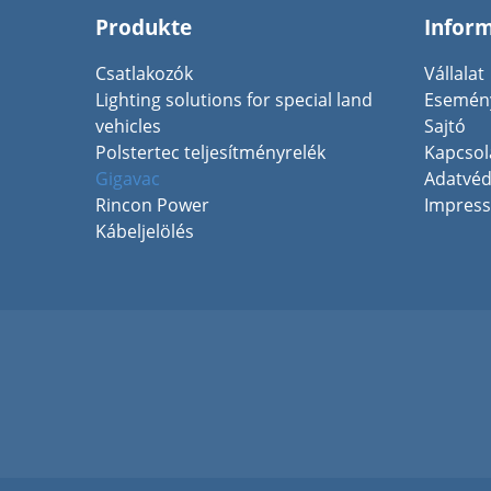
Produkte
Infor
Csatlakozók
Vállalat
Lighting solutions for special land
Esemén
vehicles
Sajtó
Polstertec teljesítményrelék
Kapcsol
Gigavac
Adatvé
Rincon Power
Impres
Kábeljelölés