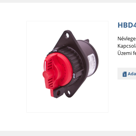
HBD4
Névlege
Kapcsola
Üzemi f
Ada