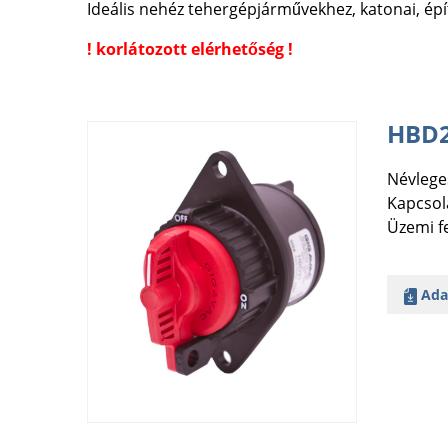
Ideális nehéz tehergépjárművekhez, katonai, ép
! korlátozott elérhetőség !
HBD2
Névlege
Kapcsola
Üzemi f
Ada