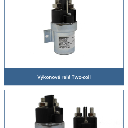
Výkonové relé Two-coil