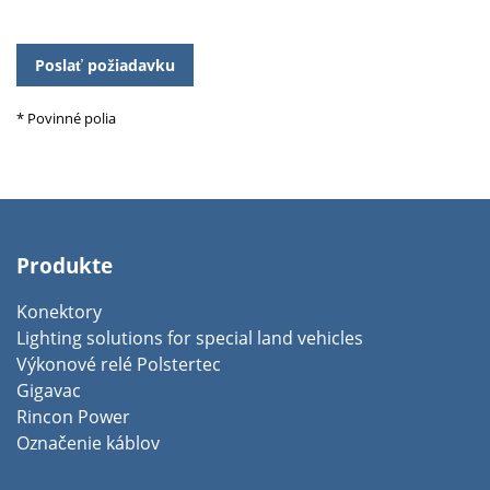
Please
leave
this
field
* Povinné polia
empty.
Produkte
Konektory
Lighting solutions for special land vehicles
Výkonové relé Polstertec
Gigavac
Rincon Power
Označenie káblov